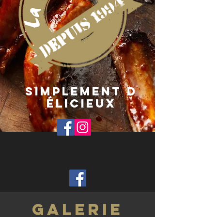
Simplement
d
élicieux
GALERie